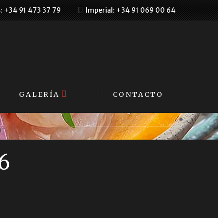
s: +34 91 473 37 79
Imperial: +34 91 069 00 64
GALERÍA
CONTACTO
S
6